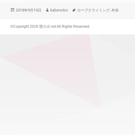
c
i
n
投
2018年9月10日
作
kabenobo
タ
ロープクライミング
,
外岩
e
t
e
稿
成
グ
日:
者
b
t
©Copyright 2026
壁のボ.net
All Rights Reserved.
o
e
o
r
k