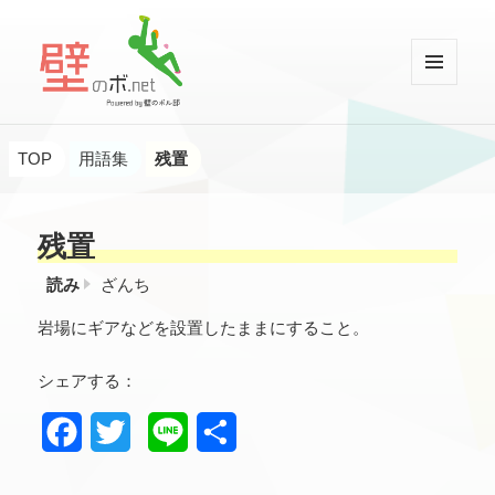
メニュ
ーとウ
壁のボ.net
ィジェ
ット
TOP
用語集
残置
残置
読み
ざんち
岩場にギアなどを設置したままにすること。
シェアする：
F
T
L
共
a
w
i
有