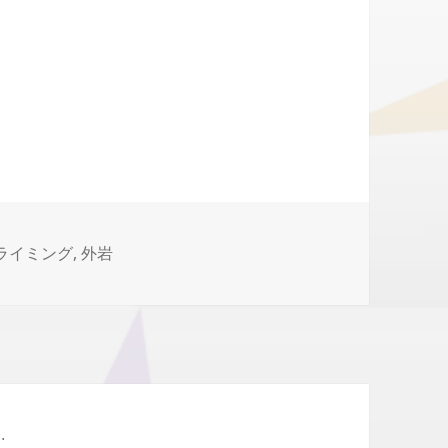
ライミング
,
外岩
.