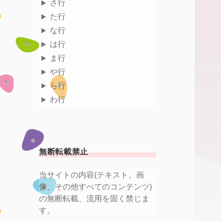
さ行
た行
な行
は行
ま行
や行
ら行
わ行
無断転載禁止
当サイトの内容(テキスト、画
像、その他すべてのコンテンツ)
の無断転載、流用を固く禁じま
す。