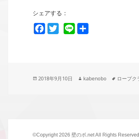
シェアする：
F
T
L
共
a
w
i
有
c
i
n
e
t
e
b
t
投
2018年9月10日
作
kabenobo
タ
ロープク
o
e
稿
成
グ
日:
者
o
r
k
©Copyright 2026
壁のボ.net
All Rights Reserved