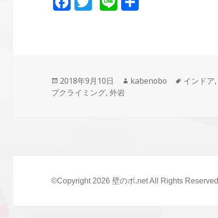
F
T
L
共
a
w
i
有
c
i
n
e
t
e
b
t
投
2018年9月10日
作
kabenobo
タ
インドア
o
e
プクライミング
稿
,
外岩
成
グ
日:
者
o
r
k
©Copyright 2026
壁のボ.net
All Rights Reserved