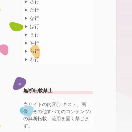
さ行
た行
な行
は行
ま行
や行
ら行
わ行
無断転載禁止
当サイトの内容(テキスト、画
像、その他すべてのコンテンツ)
の無断転載、流用を固く禁じま
す。